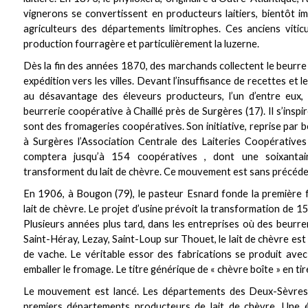
vignerons se convertissent en producteurs laitiers, bientôt im
agriculteurs des départements limitrophes. Ces anciens viticu
production fourragère et particulièrement la luzerne.
Dès la fin des années 1870, des marchands collectent le beurre
expédition vers les villes. Devant l’insuffisance de recettes et
au désavantage des éleveurs producteurs, l’un d’entre eux,
beurrerie coopérative à Chaillé près de Surgères (17). Il s’inspir
sont des fromageries coopératives. Son initiative, reprise par
à Surgères l’Association Centrale des Laiteries Coopérative
comptera jusqu’à 154 coopératives , dont une soixantaine
transforment du lait de chèvre. Ce mouvement est sans précédent
En 1906, à Bougon (79), le pasteur Esnard fonde la première f
lait de chèvre. Le projet d’usine prévoit la transformation de 150
Plusieurs années plus tard, dans les entreprises où des beurre
Saint-Héray, Lezay, Saint-Loup sur Thouet, le lait de chèvre es
de vache. Le véritable essor des fabrications se produit avec 
emballer le fromage. Le titre générique de « chèvre boîte » en tir
Le mouvement est lancé. Les départements des Deux-Sèvres 
premiers départements producteurs de lait de chèvre. Une 