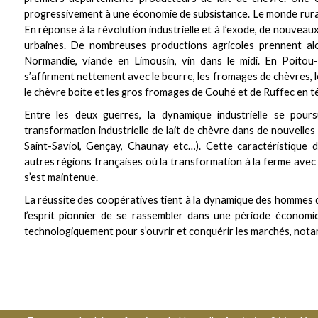
progressivement à une économie de subsistance. Le monde rural
En réponse à la révolution industrielle et à l’exode, de nouvea
urbaines. De nombreuses productions agricoles prennent alor
Normandie, viande en Limousin, vin dans le midi. En Poitou-C
s’affirment nettement avec le beurre, les fromages de chèvres, 
le chèvre boite et les gros fromages de Couhé et de Ruffec en t
Entre les deux guerres, la dynamique industrielle se pour
transformation industrielle de lait de chèvre dans de nouvelles l
Saint-Saviol, Gençay, Chaunay etc…). Cette caractéristique 
autres régions françaises où la transformation à la ferme avec 
s’est maintenue.
La réussite des coopératives tient à la dynamique des hommes d
l’esprit pionnier de se rassembler dans une période économique
technologiquement pour s’ouvrir et conquérir les marchés, nota