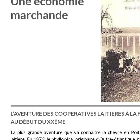
Une économie
marchande
L’AVENTURE DES COOPERATIVES LAITIERES À LA F
AU DÉBUT DU XXÈME
La plus grande aventure que va connaître la chèvre en Poit
laitière. En 1873, le phylloxéra, originaire d’Outre-Atlantique,